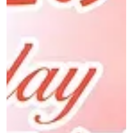
まり絵 矢納
2024年4月1日
読了時間: 0分
うたってハマって公開録画大和うたまつ
り