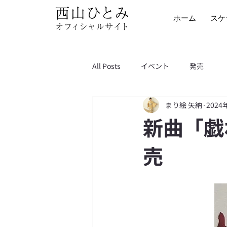
ホーム
スケ
All Posts
イベント
発売
まり絵 矢納
2024
新曲「戯
売